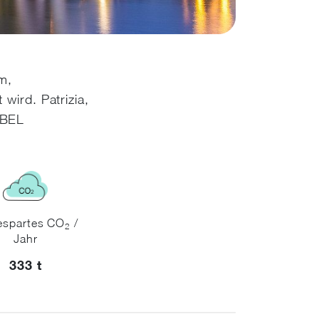
m,
wird. Patrizia,
BBEL
espartes CO
/
2
Jahr
333 t